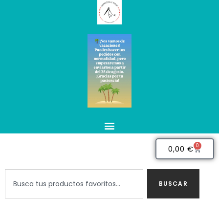
0
0,00
€
BUSCAR