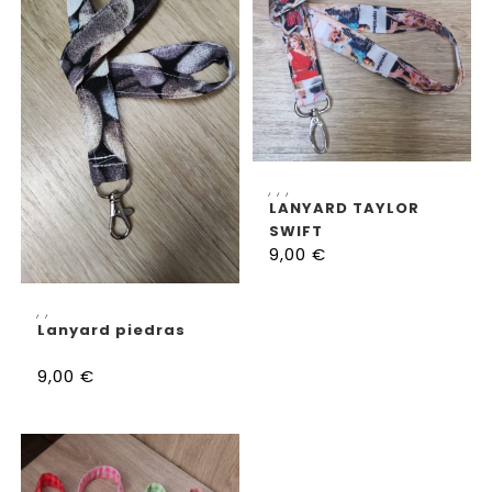
SELECCIONAR OPCIONES
,
,
,
LANYARD TAYLOR
SWIFT
9,00
€
LEER MÁS
,
,
Lanyard piedras
9,00
€