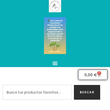
0
0,00
€
BUSCAR