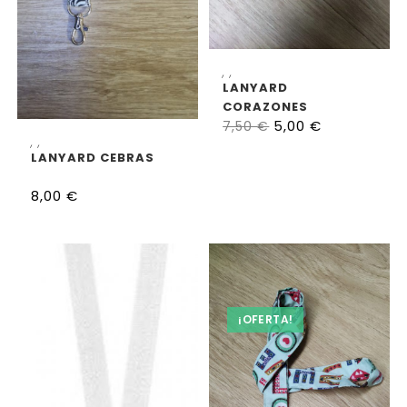
AÑADIR AL CARRITO
,
,
LANYARD
CORAZONES
5,00
€
7,50
€
AÑADIR AL CARRITO
,
,
LANYARD CEBRAS
8,00
€
¡OFERTA!