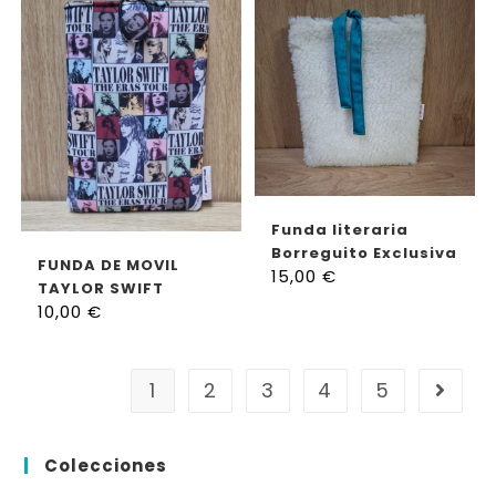
AÑADIR AL CARRITO
Funda literaria
Borreguito Exclusiva
AÑADIR AL CARRITO
FUNDA DE MOVIL
15,00
€
TAYLOR SWIFT
10,00
€
1
2
3
4
5
Colecciones