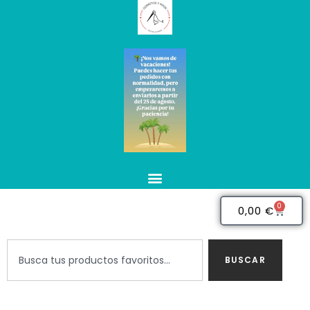
0
0,00
€
BUSCAR