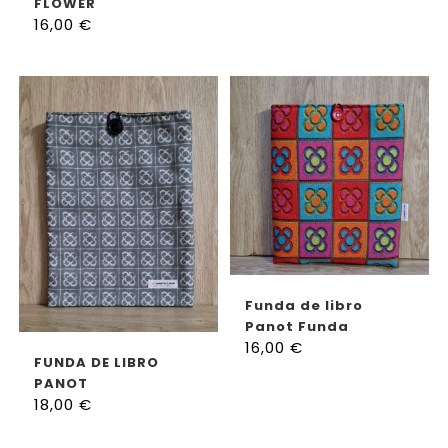
FLOWER
16,00
€
AÑADIR AL CARRITO
Funda de libro
Panot Funda
16,00
€
Artesanal
AÑADIR AL CARRITO
FUNDA DE LIBRO
PANOT
18,00
€