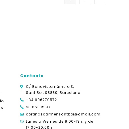
Contacto
C/ Bonavista número 3,
Sant Boi, 08830, Barcelona
es
+34 606770572
ío
93 661 35 97
 y
cortinascarmensantboi@gmail.com
Lunes a Viernes de 9:00-13h. y
de
17:00-20:00h