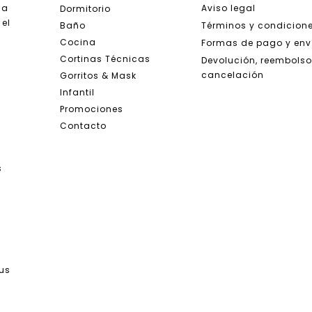
da
Aviso legal
Dormitorio
 el
Baño
Términos y condicion
Cocina
Formas de pago y env
Cortinas Técnicas
Devolución, reembolso
cancelación
Gorritos & Mask
Infantil
Promociones
Contacto
s
tus