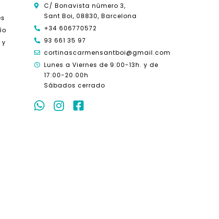
C/ Bonavista número 3,
Sant Boi, 08830, Barcelona
es
+34 606770572
ío
93 661 35 97
 y
cortinascarmensantboi@gmail.com
Lunes a Viernes de 9:00-13h. y
de
17:00-20:00h
Sábados cerrado