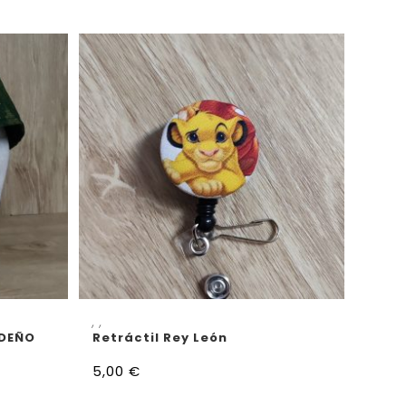
ES
AÑADIR AL CARRITO
,
,
IDEÑO
Retráctil Rey León
5,00
€