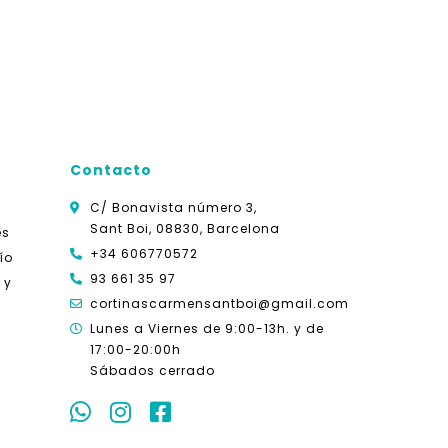
Contacto
C/ Bonavista número 3,
Sant Boi, 08830, Barcelona
es
+34 606770572
ío
93 661 35 97
 y
cortinascarmensantboi@gmail.com
Lunes a Viernes de 9:00-13h. y
de
17:00-20:00h
Sábados cerrado