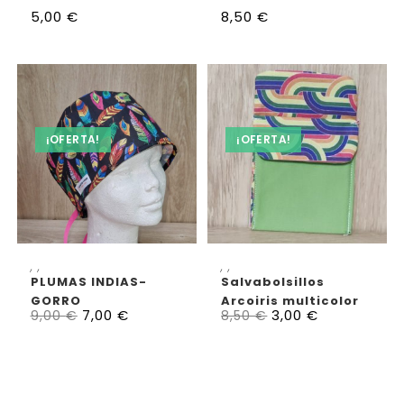
5,00
€
8,50
€
¡OFERTA!
¡OFERTA!
SELECCIONAR OPCIONES
AÑADIR AL CARRITO
,
,
,
,
PLUMAS INDIAS-
Salvabolsillos
GORRO
Arcoiris multicolor
7,00
€
3,00
€
9,00
€
8,50
€