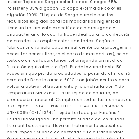
interior Tejido de Sarga color blanco 0 negra 65%
Poliéster y 35% algodón .La capa externa de color es
algodón 100%. El tejido de Sarga cumple con los
requisitos exigidos para las mascarillas higiénicas
tiene un tratamiento específico de hidrofugado y
antibacteriano, lo cual la hace ideal para la confección
de prendas o complementos sanitarios. Según el
fabricante una sola capa es suficiente para proteger sin
necesitar poner filtro (en el caso de mascarillas), se ha
testado en los laboratorios Itel arrojando un nivel de
filtración equivalente a ffp2. Puede lavarse hasta 50
veces sin que pierda propiedades, a partir de ahí las irá
perdiendo.Debe lavarse a 60ºC con jabón neutro y para
volver a activar el tratamiento y plancharla con * de
temperatura SIN VAPOR. Es un tejido de calidad, de
producción nacional. Cumple con todas las normativas
ISO.Tejido TESTADO POR ITEL CE-11340 UNE-EN14683 y
UNE-0065 (CEE/93/42) Tejido Testado por Eurofins *
Tejido Hidrofugado : no permite el paso de los fluidos.
Tela antibacteriana: Lleva un tratamiento específico
para impedir el paso de bacterias.* Tela transpirable:
Permite respirar a través de ella. Es posible la pérdida