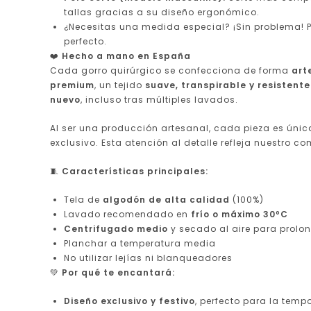
tallas gracias a su diseño ergonómico.
¿Necesitas una medida especial? ¡Sin problema! 
perfecto.
❤️
Hecho a mano en España
Cada gorro quirúrgico se confecciona de forma
art
premium
, un tejido
suave, transpirable y resistente
nuevo
, incluso tras múltiples lavados.
Al ser una producción artesanal, cada pieza es única:
exclusivo. Esta atención al detalle refleja nuestro 
🧵
Características principales:
Tela de
algodón de alta calidad
(100%)
Lavado recomendado en
frío o máximo 30ºC
Centrifugado medio
y secado al aire para prolon
Planchar a temperatura media
No utilizar lejías ni blanqueadores
💚
Por qué te encantará:
Diseño exclusivo y festivo
, perfecto para la tem