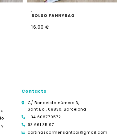
AÑADIR AL CARRITO
,
BOLSO FANNYBAG
16,00
€
Contacto
C/ Bonavista número 3,
Sant Boi, 08830, Barcelona
es
+34 606770572
ío
93 661 35 97
 y
cortinascarmensantboi@gmail.com