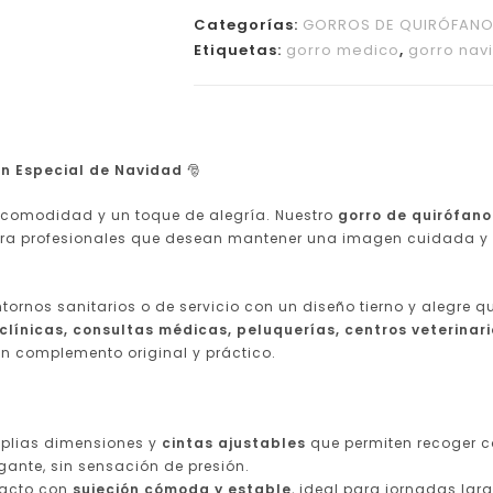
Categorías:
GORROS DE QUIRÓFAN
Etiquetas:
gorro medico
,
gorro nav
ión Especial de Navidad
🎅
, comodidad y un toque de alegría. Nuestro
gorro de quirófano
ara profesionales que desean mantener una imagen cuidada y pr
tornos sanitarios o de servicio con un diseño tierno y alegre
 clínicas, consultas médicas, peluquerías, centros veterinari
n complemento original y práctico.
plias dimensiones y
cintas ajustables
que permiten recoger c
gante, sin sensación de presión.
acto con
sujeción cómoda y estable
, ideal para jornadas lar