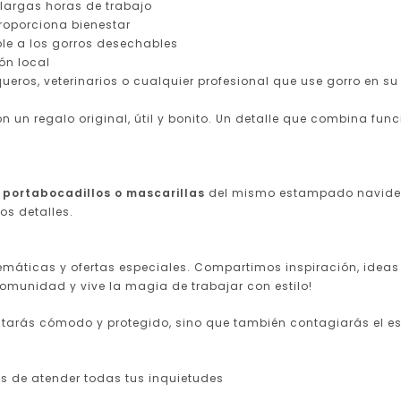
largas horas de trabajo
 proporciona bienestar
ble a los gorros desechables
ón local
queros, veterinarios o cualquier profesional que use gorro en su
un regalo original, útil y bonito. Un detalle que combina func
 portabocadillos o mascarillas
del mismo estampado navideño
os detalles.
áticas y ofertas especiales. Compartimos inspiración, ideas d
comunidad y vive la magia de trabajar con estilo!
starás cómodo y protegido, sino que también contagiarás el es
s de atender todas tus inquietudes