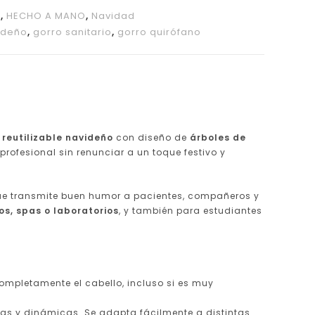
O
,
HECHO A MANO
,
Navidad
ideño
,
gorro sanitario
,
gorro quirófano
 reutilizable navideño
con diseño de
árboles de
ofesional sin renunciar a un toque festivo y
 que transmite buen humor a pacientes, compañeros y
os, spas o laboratorios
, y también para estudiantes
ompletamente el cabello, incluso si es muy
gas y dinámicas. Se adapta fácilmente a distintas