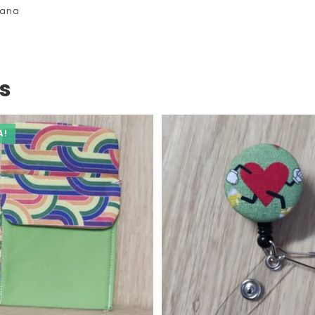
mana
s
A!