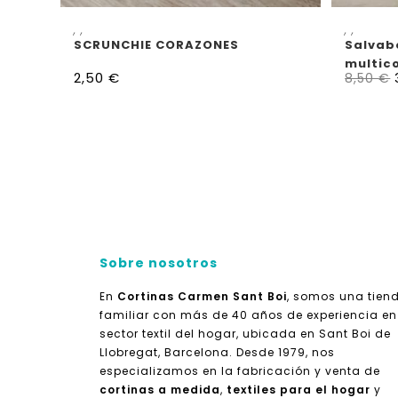
AÑADIR AL CARRITO
,
,
,
,
SCRUNCHIE CORAZONES
Salvabo
multico
2,50
€
8,50
€
Sobre nosotros
En
Cortinas Carmen Sant Boi
, somos una tien
familiar con más de 40 años de experiencia en
sector textil del hogar, ubicada en Sant Boi de
Llobregat, Barcelona. Desde 1979, nos
especializamos en la fabricación y venta de
cortinas a medida
,
textiles para el hogar
y