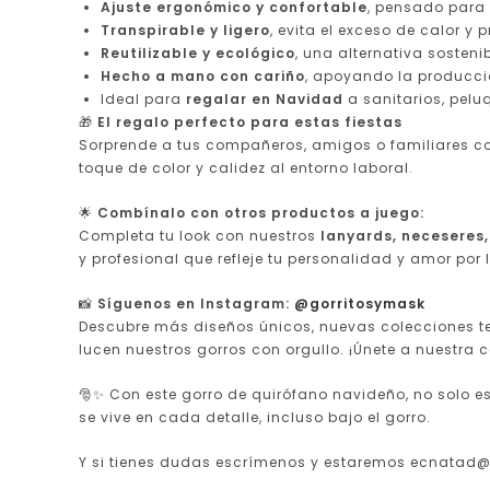
Ajuste ergonómico y confortable
, pensado para 
Transpirable y ligero
, evita el exceso de calor y
Reutilizable y ecológico
, una alternativa sosteni
Hecho a mano con cariño
, apoyando la producci
Ideal para
regalar en Navidad
a sanitarios, pelu
🎁
El regalo perfecto para estas fiestas
Sorprende a tus compañeros, amigos o familiares con 
toque de color y calidez al entorno laboral.
🌟
Combínalo con otros productos a juego:
Completa tu look con nuestros
lanyards, neceseres,
y profesional que refleje tu personalidad y amor por l
📸
Síguenos en Instagram:
@gorritosymask
Descubre más diseños únicos, nuevas colecciones tem
lucen nuestros gorros con orgullo. ¡Únete a nuestra 
🎅✨ Con este gorro de quirófano navideño, no solo e
se vive en cada detalle, incluso bajo el gorro.
Y si tienes dudas escrímenos y estaremos ecnatad@