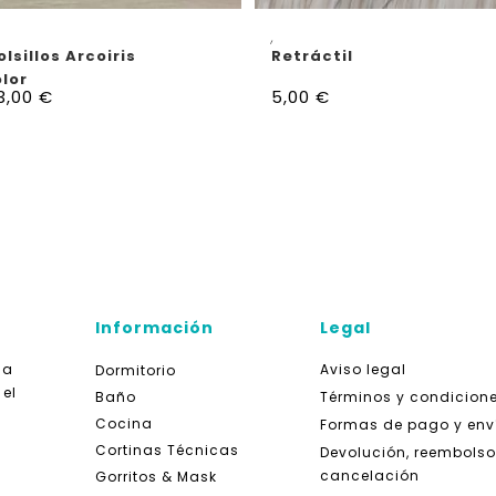
AÑADIR AL CARRITO
AÑADIR AL CARRITO
,
lsillos Arcoiris
Retráctil
lor
3,00
€
5,00
€
Información
Legal
da
Aviso legal
Dormitorio
 el
Baño
Términos y condicion
Cocina
Formas de pago y env
Cortinas Técnicas
Devolución, reembolso
cancelación
Gorritos & Mask