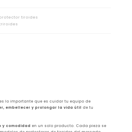
protector tiroides
triroides
es lo importante que es cuidar tu equipo de
r, embellecer y prolongar la vida útil
de tu
ño y comodidad
en un solo producto. Cada pieza se
modelos de protectores de tiroides del mercado.