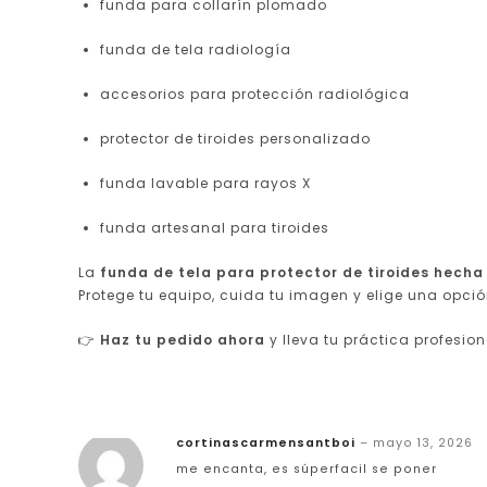
funda para collarín plomado
funda de tela radiología
accesorios para protección radiológica
protector de tiroides personalizado
funda lavable para rayos X
funda artesanal para tiroides
La
funda de tela para protector de tiroides hech
Protege tu equipo, cuida tu imagen y elige una opció
👉
Haz tu pedido ahora
y lleva tu práctica profesio
cortinascarmensantboi
–
mayo 13, 2026
me encanta, es súperfacil se poner