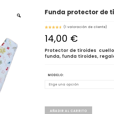
Funda protector de t
(
1
valoración de cliente)
Valorado
1
14,00
€
con
5.00
de 5 en
base a
Protector de tiroides cuell
valoración
funda, funda tiroides, rega
de un
cliente
MODELO:
Elige una opción
AÑADIR AL CARRITO