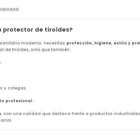
nibilidad.
 protector de tiroides?
 sanitario moderno: necesitas
protección, higiene, estilo y pr
r de tiroides, sino que también:
.
s y colegas.
to profesional
.
a
, con una calidad que destaca frente a productos industriale
sanal.