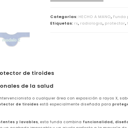
Categorías:
HECHO A MANO
,
Funda 
Etiquetas:
rx
,
radiologia
,
protector
,
tector de tiroides
ionales de la salud
intervencionista o cualquier área con exposición a rayos X, sab
tector de tiroides
está especialmente diseñada para
protege
stentes y lavables
, esta funda combina
funcionalidad, dise
 un acabado impecable y un ajuste perfecto a la mayoría de 