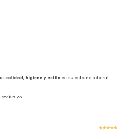
can
calidad, higiene y estilo
en su entorno laboral.
 exclusivo.
Valorado
con
5
de