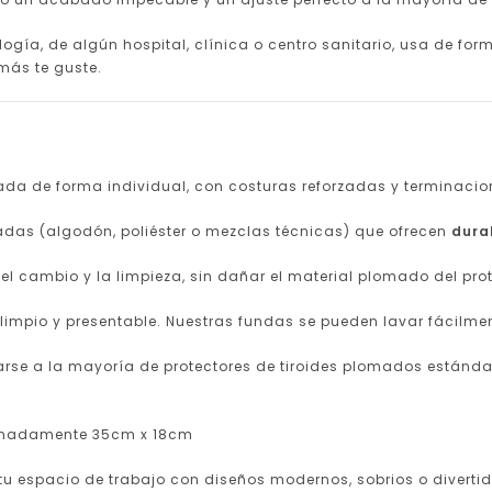
ogía, de algún hospital, clínica o centro sanitario, usa de for
 más te guste.
a de forma individual, con costuras reforzadas y terminacion
das (algodón, poliéster o mezclas técnicas) que ofrecen
dura
 el cambio y la limpieza, sin dañar el material plomado del prot
impio y presentable. Nuestras fundas se pueden lavar fácilment
e a la mayoría de protectores de tiroides plomados estándar u
imadamente 35cm x 18cm
tu espacio de trabajo con diseños modernos, sobrios o divertido