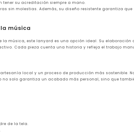
n tener su acreditación siempre a mano.
ras sin molestias. Además, su diseño resistente garantiza que so
 la música
e la música, este lanyard es una opción ideal. Su elaboración 
activo. Cada pieza cuenta una historia y refleja el trabajo ma
artesanía local y un proceso de producción más sostenible. No
to no solo garantiza un acabado más personal, sino que tamb
re de la tela.
.