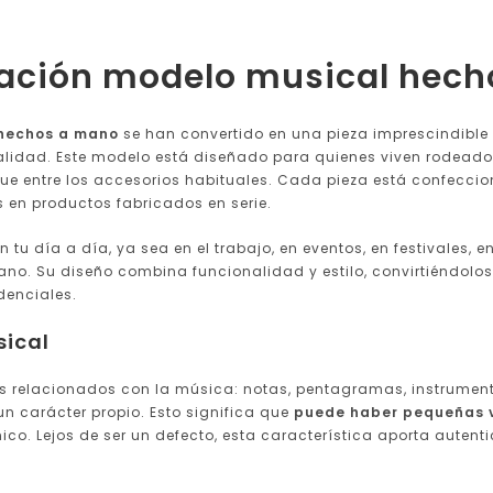
icación modelo musical hec
 hechos a mano
se han convertido en una pieza imprescindible
sonalidad. Este modelo está diseñado para quienes viven rodead
ue entre los accesorios habituales. Cada pieza está confecci
 en productos fabricados en serie.
u día a día, ya sea en el trabajo, en eventos, en festivales, 
mano. Su diseño combina funcionalidad y estilo, convirtiéndol
denciales.
sical
s relacionados con la música: notas, pentagramas, instrument
n carácter propio. Esto significa que
puede haber pequeñas va
nico. Lejos de ser un defecto, esta característica aporta aute