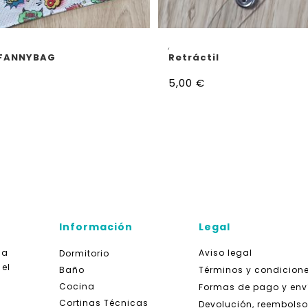
AÑADIR AL CARRITO
AÑADIR AL CARRITO
,
 FANNYBAG
Retráctil
5,00
€
Información
Legal
da
Aviso legal
Dormitorio
 el
Baño
Términos y condicion
Cocina
Formas de pago y env
Cortinas Técnicas
Devolución, reembolso