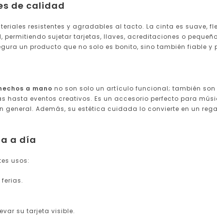
es de calidad
iales resistentes y agradables al tacto. La cinta es suave, fl
permitiendo sujetar tarjetas, llaves, acreditaciones o pequeñ
gura un producto que no solo es bonito, sino también fiable y 
 hechos a mano
no son solo un artículo funcional; también son
as hasta eventos creativos. Es un accesorio perfecto para músic
general. Además, su estética cuidada lo convierte en un regal
a a día
tes usos:
ferias.
var su tarjeta visible.