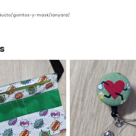
ducto/gorritos-y-mask/lanyard/
s