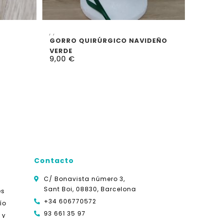
SELECCIONAR OPCIONES
,
,
GORRO QUIRÚRGICO NAVIDEÑO
VERDE
9,00
€
Contacto
C/ Bonavista número 3,
Sant Boi, 08830, Barcelona
es
+34 606770572
ío
93 661 35 97
 y