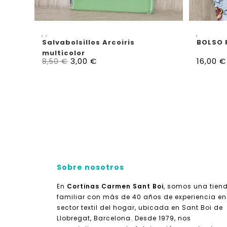
AÑADIR AL CARRITO
,
,
,
Salvabolsillos Arcoiris
BOLSO
multicolor
3,00
€
16,00
€
8,50
€
Sobre nosotros
En
Cortinas Carmen Sant Boi
, somos una tien
familiar con más de 40 años de experiencia en
sector textil del hogar, ubicada en Sant Boi de
Llobregat, Barcelona. Desde 1979, nos