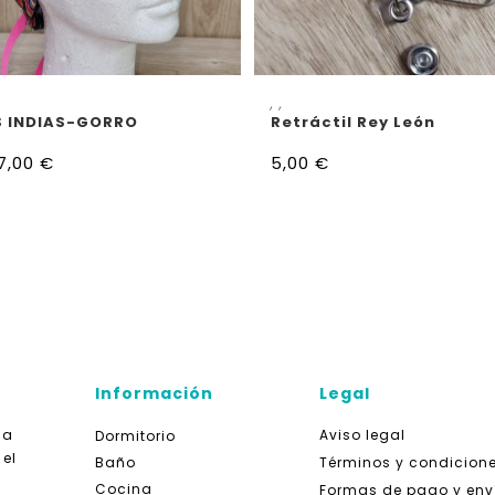
ELECCIONAR OPCIONES
AÑADIR AL CARRITO
,
,
 INDIAS-GORRO
Retráctil Rey León
7,00
€
5,00
€
Información
Legal
da
Aviso legal
Dormitorio
 el
Baño
Términos y condicion
Cocina
Formas de pago y env