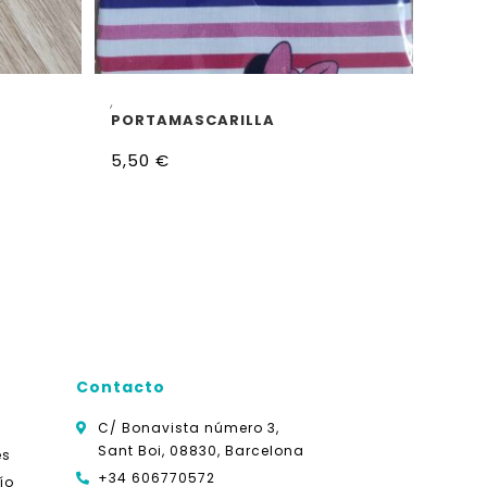
AÑADIR AL CARRITO
,
PORTAMASCARILLA
5,50
€
Contacto
C/ Bonavista número 3,
Sant Boi, 08830, Barcelona
es
+34 606770572
ío