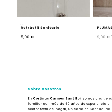
AÑADIR AL CARRITO
S
,
,
,
,
Retráctil Sanitario
PLUMAS
5,00
€
9,00
€
Sobre nosotros
En
Cortinas Carmen Sant Boi
, somos una tien
familiar con más de 40 años de experiencia en
sector textil del hogar, ubicada en Sant Boi de