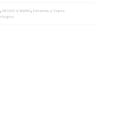
O
,
HECHO A MANO
,
Estrellas y Topos
irúrgico