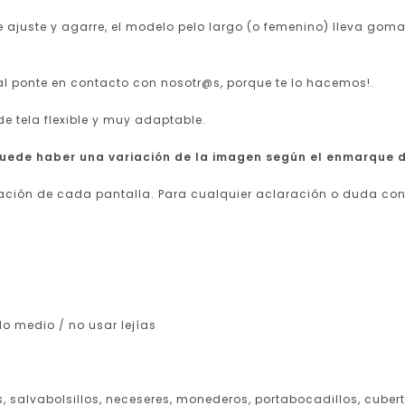
de ajuste y agarre, el modelo pelo largo (o femenino) lleva go
ial ponte en contacto con nosotr@s, porque te lo hacemos!.
de tela flexible y muy adaptable.
puede haber una variación de la imagen según el enmarque d
ración de cada pantalla.
Para cualquier aclaración o duda co
o medio / no usar lejías
, salvabolsillos, neceseres, monederos, portabocadillos, cuber