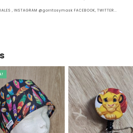
IALES , INSTAGRAM @gorritosymask FACEBOOK, TWITTER….
s
A!