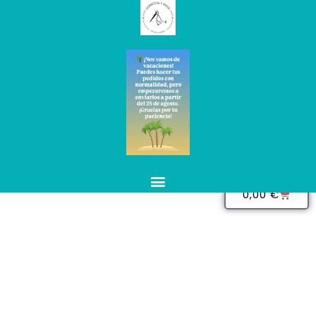
0
0,00
€