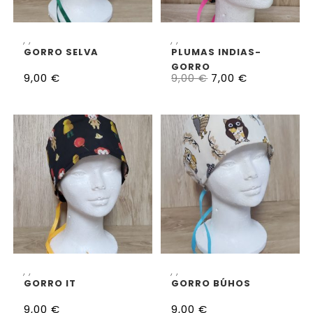
SELECCIONAR OPCIONES
SELECCIONAR OPCIONES
,
,
,
,
GORRO SELVA
PLUMAS INDIAS-
GORRO
9,00
€
7,00
€
9,00
€
SELECCIONAR OPCIONES
SELECCIONAR OPCIONES
,
,
,
,
GORRO IT
GORRO BÚHOS
9,00
€
9,00
€