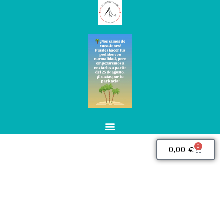
0
0,00
€