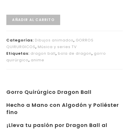
AÑADIR AL CARRITO
Categorías:
Dibujos animados
,
GORROS
QUIRURGICOS
,
Música y series TV
Etiquetas:
dragon ball
,
bola de dragon
,
gorro
quirúrgico
,
anime
Gorro Quirúrgico Dragon Ball
Hecho a Mano con Algodón y Poliéster
fino
¡Lleva tu pasión por Dragon Ball al