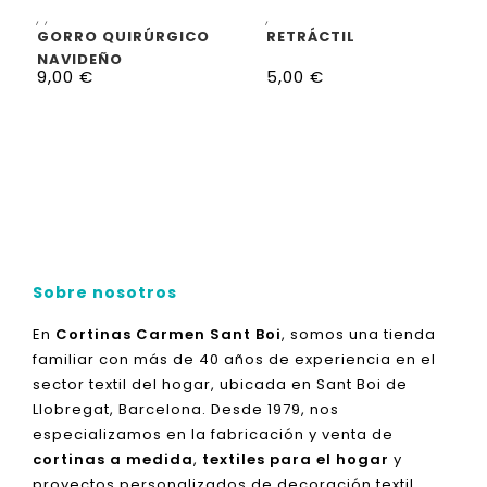
SELECCIONAR OPCIONES
SELECCIONAR OPCIONES
,
,
,
GORRO QUIRÚRGICO
RETRÁCTIL
NAVIDEÑO
9,00
€
5,00
€
Sobre nosotros
En
Cortinas Carmen Sant Boi
, somos una tienda
familiar con más de 40 años de experiencia en el
sector textil del hogar, ubicada en Sant Boi de
Llobregat, Barcelona. Desde 1979, nos
especializamos en la fabricación y venta de
cortinas a medida
,
textiles para el hogar
y
proyectos personalizados de decoración textil.