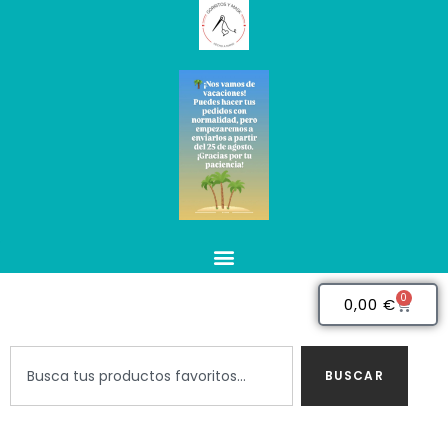
0
0,00
€
BUSCAR