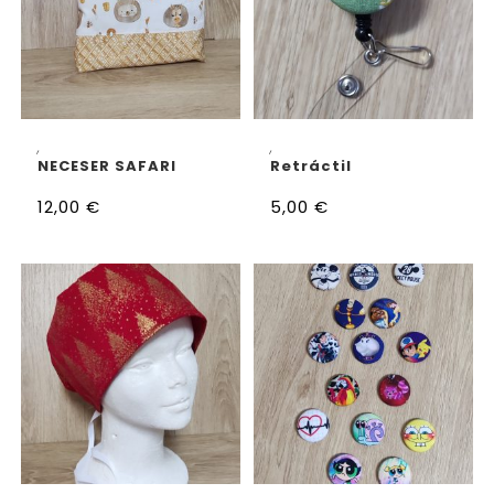
AÑADIR AL CARRITO
AÑADIR AL CARRITO
,
,
NECESER SAFARI
Retráctil
12,00
€
5,00
€