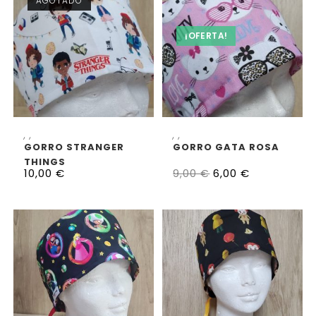
AGOTADO
¡OFERTA!
SELECCIONAR OPCIONES
SELECCIONAR OPCIONES
,
,
,
,
GORRO STRANGER
GORRO GATA ROSA
THINGS
10,00
€
6,00
€
9,00
€