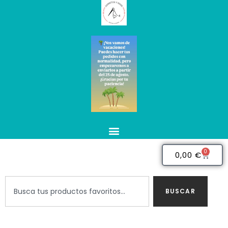
0
0,00
€
BUSCAR