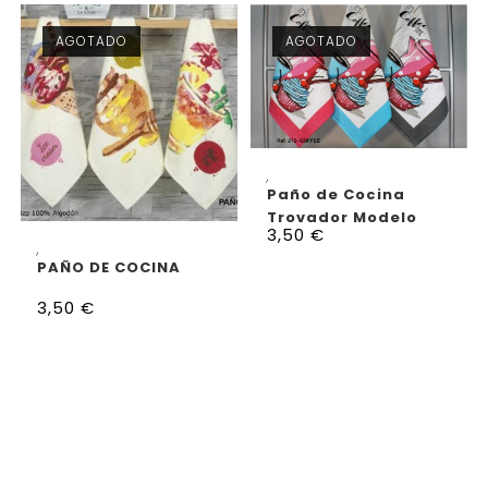
AGOTADO
AGOTADO
SELECCIONAR OPCIONES
,
Paño de Cocina
Trovador Modelo
3,50
€
Coffee Funcional
SELECCIONAR OPCIONES
,
PAÑO DE COCINA
3,50
€