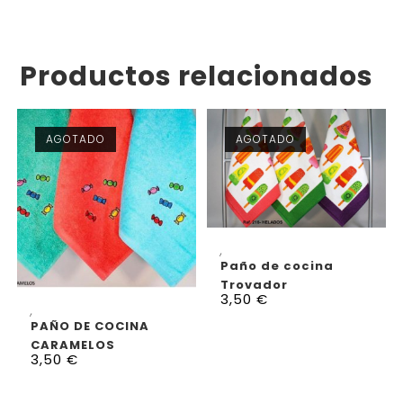
Productos relacionados
AGOTADO
AGOTADO
SELECCIONAR OPCIONES
,
Paño de cocina
Trovador
3,50
€
SELECCIONAR OPCIONES
,
PAÑO DE COCINA
CARAMELOS
3,50
€