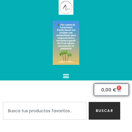
0
0,00
€
BUSCAR