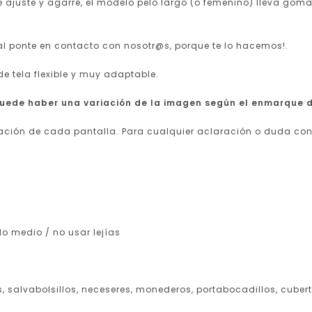
de ajuste y agarre, el modelo pelo largo (o femenino) lleva go
ial ponte en contacto con nosotr@s, porque te lo hacemos!.
de tela flexible y muy adaptable.
puede haber una variación de la imagen según el enmarque d
ración de cada pantalla.
Para cualquier aclaración o duda co
o medio / no usar lejías
, salvabolsillos, neceseres, monederos, portabocadillos, cuber