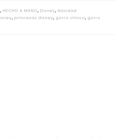
O
,
HECHO A MANO
,
Disney
,
Navidad
isney
,
princesas disney
,
gorro clinico
,
gorro