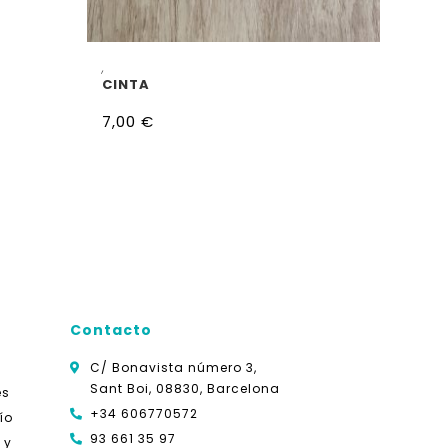
AÑADIR AL CARRITO
,
CINTA
7,00
€
Contacto
C/ Bonavista número 3,
Sant Boi, 08830, Barcelona
es
+34 606770572
ío
93 661 35 97
 y