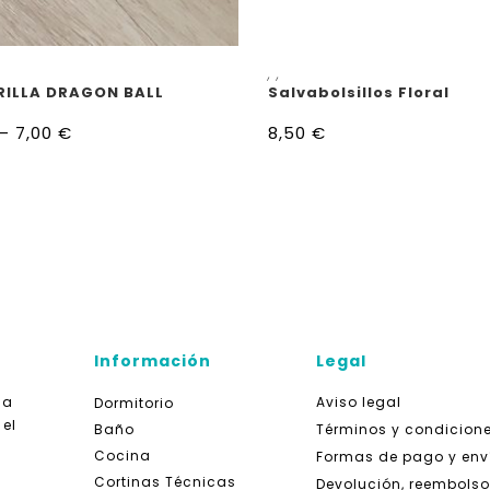
ELECCIONAR OPCIONES
AÑADIR AL CARRITO
,
,
ILLA DRAGON BALL
Salvabolsillos Floral
–
7,00
€
8,50
€
Información
Legal
da
Aviso legal
Dormitorio
 el
Baño
Términos y condicion
Cocina
Formas de pago y env
Cortinas Técnicas
Devolución, reembolso