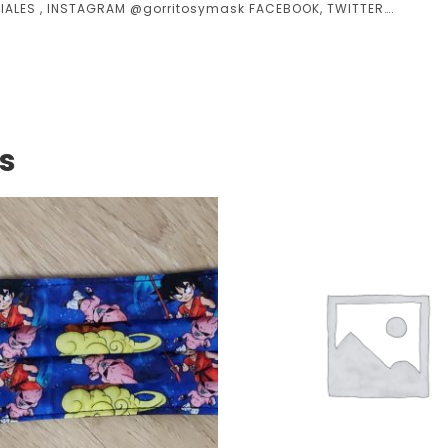
IALES , INSTAGRAM @gorritosymask FACEBOOK, TWITTER….
s