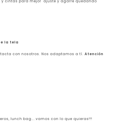
ma y cintas para mejor ajuste y agarre quedando
e la tela
ntacta con nosotros. Nos adaptamos a tí.
Atención
teros, lunch bag…..vamos con lo que quieras!!!