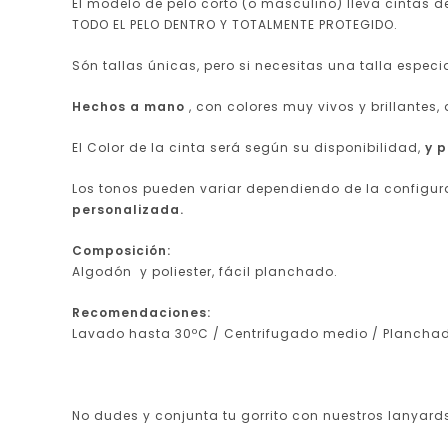
El modelo de pelo corto (o masculino) lleva cintas 
TODO EL PELO DENTRO Y TOTALMENTE PROTEGIDO.
Són tallas únicas, pero si necesitas una talla espec
Hechos a mano
, con colores muy vivos y brillantes, 
El Color de la cinta será según su disponibilidad,
y 
Los tonos pueden variar dependiendo de la configu
personalizada.
Composición:
Algodón y poliester, fácil planchado.
Recomendaciones:
Lavado hasta 30ºC / Centrifugado medio / Planchad
No dudes y conjunta tu gorrito con nuestros lanyards