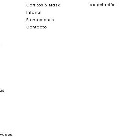
cancelación
Gorritos & Mask
Infantil
Promociones
Contacto
s
tus
rvados.