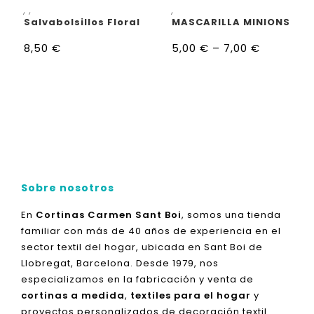
AÑADIR AL CARRITO
SELECCIONAR OPCIONES
,
,
,
Salvabolsillos Floral
MASCARILLA MINIONS
8,50
€
5,00
€
–
7,00
€
Sobre nosotros
En
Cortinas Carmen Sant Boi
, somos una tienda
familiar con más de 40 años de experiencia en el
sector textil del hogar, ubicada en Sant Boi de
Llobregat, Barcelona. Desde 1979, nos
especializamos en la fabricación y venta de
cortinas a medida
,
textiles para el hogar
y
proyectos personalizados de decoración textil.