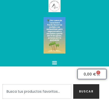
0
0,00
€
BUSCAR