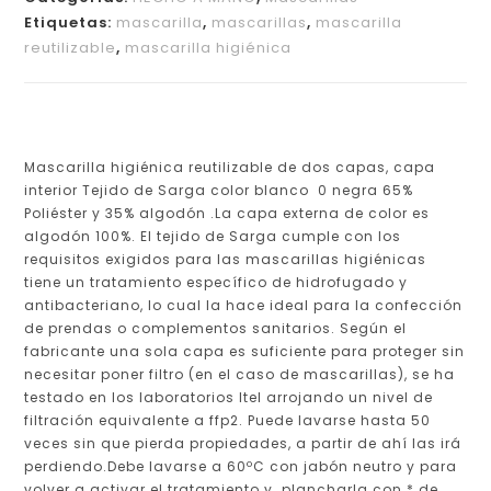
Etiquetas:
mascarilla
,
mascarillas
,
mascarilla
reutilizable
,
mascarilla higiénica
Mascarilla higiénica reutilizable de dos capas, capa
interior Tejido de Sarga color blanco 0 negra 65%
Poliéster y 35% algodón .La capa externa de color es
algodón 100%. El tejido de Sarga cumple con los
requisitos exigidos para las mascarillas higiénicas
tiene un tratamiento específico de hidrofugado y
antibacteriano, lo cual la hace ideal para la confección
de prendas o complementos sanitarios. Según el
fabricante una sola capa es suficiente para proteger sin
necesitar poner filtro (en el caso de mascarillas), se ha
testado en los laboratorios Itel arrojando un nivel de
filtración equivalente a ffp2. Puede lavarse hasta 50
veces sin que pierda propiedades, a partir de ahí las irá
perdiendo.Debe lavarse a 60ºC con jabón neutro y para
volver a activar el tratamiento y plancharla con * de