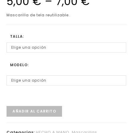
5,00
€
–
7,00
€
Mascarilla de tela reutilizable.
TALLA:
Elige una opción
MODELO:
Elige una opción
AÑADIR AL CARRITO
Categorías:
HECHO A MANO
,
Mascarillas