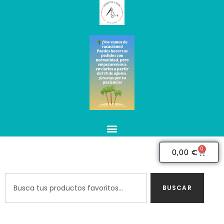
0
0,00
€
BUSCAR