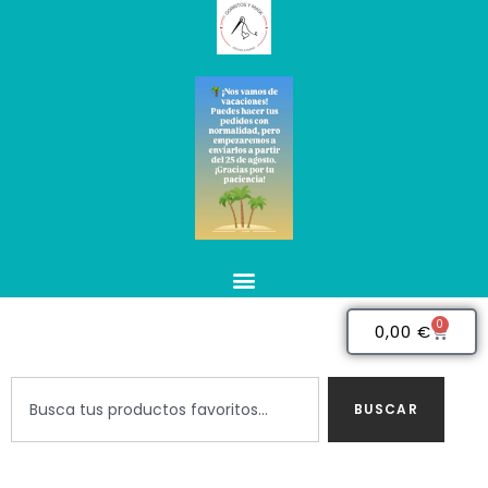
0
0,00
€
BUSCAR