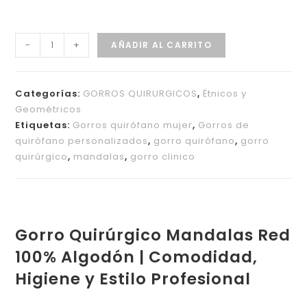
-
+
AÑADIR AL CARRITO
Categorías:
GORROS QUIRURGICOS
,
Étnicos y
Geométricos
Etiquetas:
Gorros quirófano mujer
,
Gorros de
quirófano personalizados
,
gorro quirófano
,
gorro
quirúrgico
,
mandalas
,
gorro clinico
Gorro Quirúrgico Mandalas Red
100% Algodón | Comodidad,
Higiene y Estilo Profesional