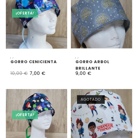
¡OFERTA!
SELECCIONAR OPCIONES
SELECCIONAR OPCIONES
,
,
,
,
GORRO CENICIENTA
GORRO ARBOL
BRILLANTE
7,00
€
9,00
€
10,00
€
AGOTADO
¡OFERTA!