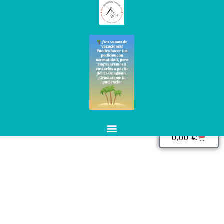
0
0,00
€