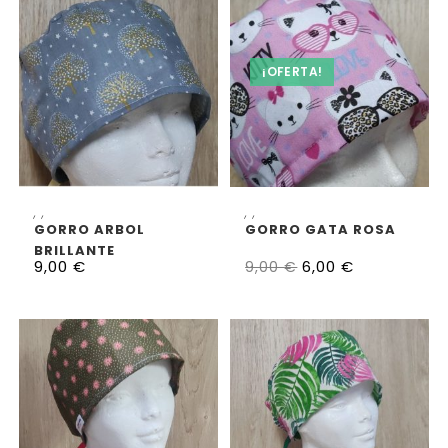
¡OFERTA!
SELECCIONAR OPCIONES
SELECCIONAR OPCIONES
,
,
,
,
GORRO ARBOL
GORRO GATA ROSA
BRILLANTE
9,00
€
6,00
€
9,00
€