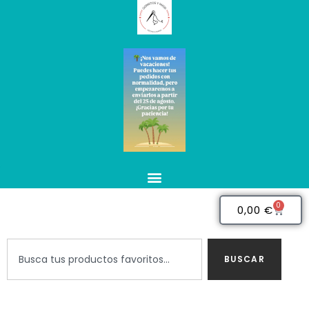
0
0,00
€
BUSCAR