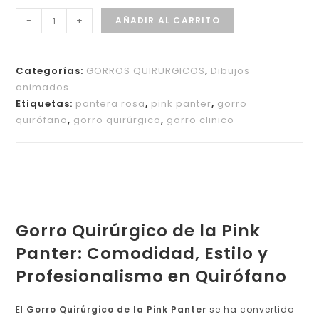
-
+
AÑADIR AL CARRITO
Categorías:
GORROS QUIRURGICOS
,
Dibujos
animados
Etiquetas:
pantera rosa
,
pink panter
,
gorro
quirófano
,
gorro quirúrgico
,
gorro clinico
Gorro Quirúrgico de la Pink
Panter: Comodidad, Estilo y
Profesionalismo en Quirófano
El
Gorro Quirúrgico de la Pink Panter
se ha convertido