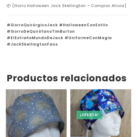
📦 [Gorro Halloween Jack Skellington – Comprar Ahora]
#GorroQuirúrgicoJack #HalloweenConEstilo
#GorroDeQuirófanoTimBurton
#ElExtrañoMundoDeJack #UniformeConMagia
#JackSkellingtonFans
Productos relacionados
¡OFERTA!