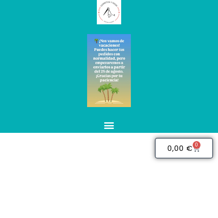
0
0,00
€