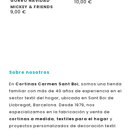
GORRO NAVIDAD
10,00
€
HALLOWEEN
MICKEY & FRIENDS
9,00
€
Sobre nosotros
En
Cortinas Carmen Sant Boi
, somos una tienda
familiar con más de 40 años de experiencia en el
sector textil del hogar, ubicada en Sant Boi de
Llobregat, Barcelona. Desde 1979, nos
especializamos en la fabricación y venta de
cortinas a medida
,
textiles para el hogar
y
proyectos personalizados de decoración textil.