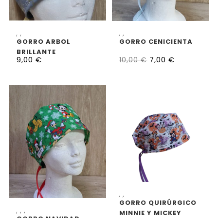
SELECCIONAR OPCIONES
SELECCIONAR OPCIONES
,
,
,
,
GORRO ARBOL
GORRO CENICIENTA
BRILLANTE
9,00
€
7,00
€
10,00
€
SELECCIONAR OPCIONES
,
,
GORRO QUIRÚRGICO
SELECCIONAR OPCIONES
,
,
,
MINNIE Y MICKEY