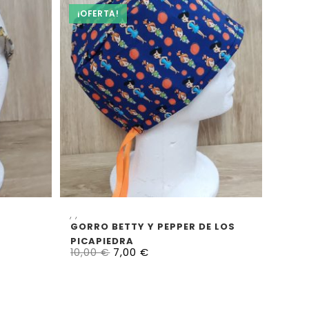
¡OFERTA!
ES
SELECCIONAR OPCIONES
,
,
GORRO BETTY Y PEPPER DE LOS
PICAPIEDRA
7,00
€
10,00
€