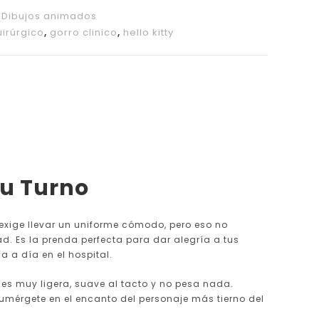
,
Dibujos animados
uirúrgico
,
gorro clinico
,
hello kitty
tu Turno
 exige llevar un uniforme cómodo, pero eso no
dad. Es la prenda perfecta para dar alegría a tus
ía a día en el hospital.
o es muy ligera, suave al tacto y no pesa nada.
 sumérgete en el encanto del personaje más tierno del