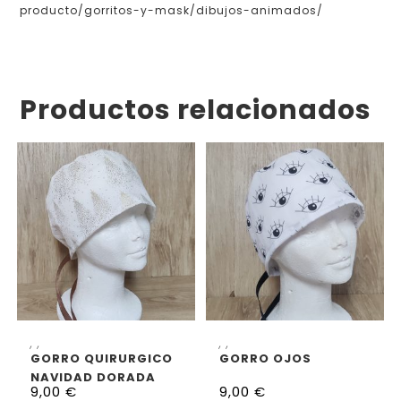
producto/gorritos-y-mask/dibujos-animados/
Productos relacionados
SELECCIONAR OPCIONES
SELECCIONAR OPCIONES
,
,
,
,
GORRO QUIRURGICO
GORRO OJOS
NAVIDAD DORADA
9,00
€
9,00
€