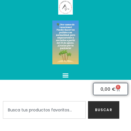
0
0,00
€
BUSCAR