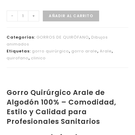
-
+
AÑADIR AL CARRITO
Categorías:
GORROS DE QUIRÓFANO
,
Dibujos
animados
Etiquetas:
gorro quirúrgico
,
gorro arale
,
Arale
,
quirofano
,
clinico
Gorro Quirúrgico Arale de
Algodón 100% – Comodidad,
Estilo y Calidad para
Profesionales Sanitarios