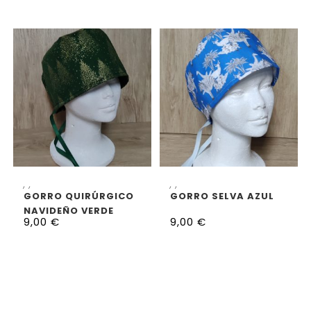
SELECCIONAR OPCIONES
SELECCIONAR OPCIONES
,
,
,
,
GORRO QUIRÚRGICO
GORRO SELVA AZUL
NAVIDEÑO VERDE
9,00
€
9,00
€