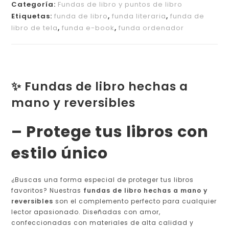
Categoría:
Fundas de libro y puntos de libro
Etiquetas:
funda de libro
,
funda literaria
,
funda de
libro de tela
,
funda e-book
,
funda ordenador
✨ Fundas de libro hechas a
mano y reversibles
– Protege tus libros con
estilo único
¿Buscas una forma especial de proteger tus libros
favoritos? Nuestras
fundas de libro hechas a mano y
reversibles
son el complemento perfecto para cualquier
lector apasionado. Diseñadas con amor,
confeccionadas con materiales de alta calidad y