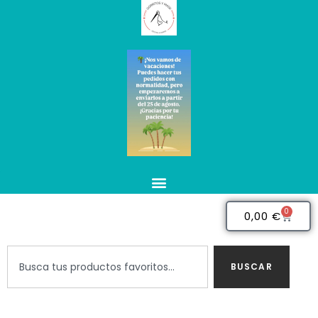
0
0,00
€
BUSCAR