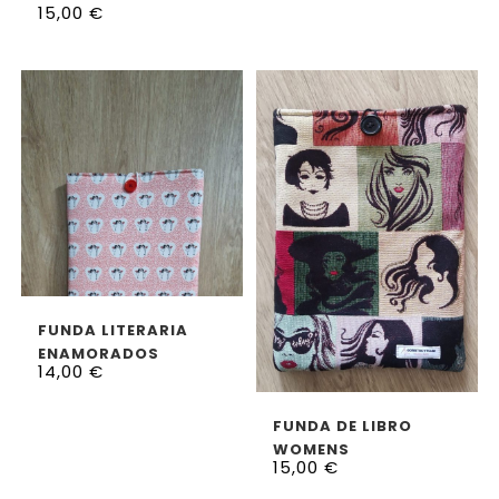
15,00
€
PETROLEO
AÑADIR AL CARRITO
FUNDA LITERARIA
ENAMORADOS
14,00
€
AÑADIR AL CARRITO
FUNDA DE LIBRO
WOMENS
15,00
€